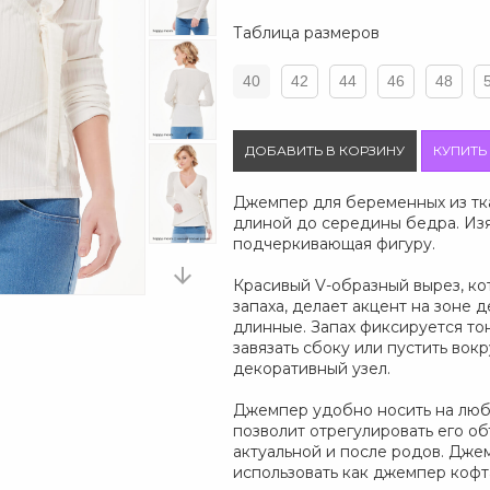
Таблица размеров
40
42
44
46
48
ДОБАВИТЬ В КОРЗИНУ
КУПИТЬ
Джемпер для беременных из тка
длиной до середины бедра. Из
подчеркивающая фигуру.
Красивый V-образный вырез, ко
запаха, делает акцент на зоне 
длинные. Запах фиксируется то
завязать сбоку или пустить вокр
декоративный узел.
Джемпер удобно носить на люб
позволит отрегулировать его о
актуальной и после родов. Дж
использовать как джемпер кофт