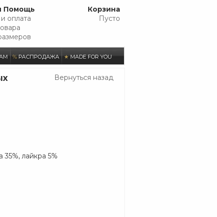
и Помощь
Корзина
 и оплата
Пусто
товара
размеров
АМ
%
РАСПРОДАЖА
★
MADE FOR YOU
ых
Вернуться назад
а 35%, лайкра 5%