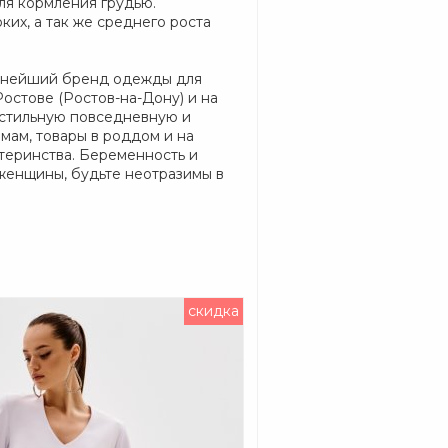
ля кормления грудью.
их, а так же среднего роста
упнейший бренд одежды для
остове (Ростов-на-Дону) и на
 стильную повседневную и
ам, товары в роддом и на
атеринства. Беременность и
женщины, будьте неотразимы в