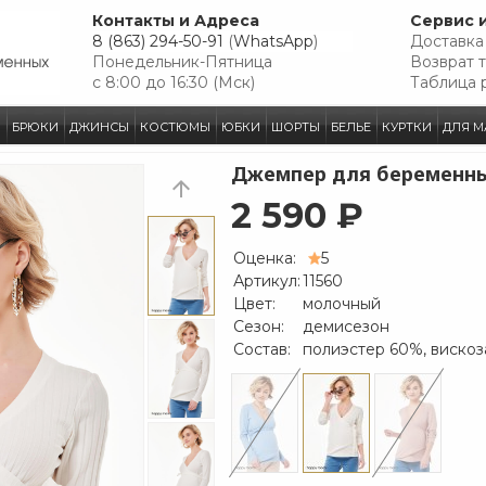
Контакты и Адреса
Сервис 
8 (863) 294-50-91
(
WhatsApp
)
Доставка
Понедельник-Пятница
Возврат 
с 8:00 до 16:30 (Мск)
Таблица 
И
БРЮКИ
ДЖИНСЫ
КОСТЮМЫ
ЮБКИ
ШОРТЫ
БЕЛЬЕ
КУРТКИ
ДЛЯ М
Джемпер для беременн
2 590 ₽
Оценка:
5
Артикул:
11560
Цвет:
молочный
Сезон:
демисезон
Состав:
полиэстер 60%, вискоз