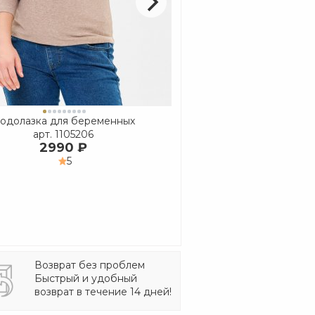
одолазка для беременных
Водолазка для бе
арт.
1105206
арт.
1105201
2990 ₽
2990 ₽
5
5
Возврат без проблем
Быстрый и удобный
возврат в течение 14 дней!