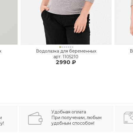
х
Водолазка для беременных
В
арт.
1105210
2990 ₽
Удобная оплата
м
При получении, любым
у!
удобным способом!