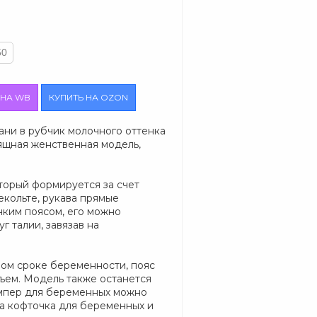
50
 НА WB
КУПИТЬ НА OZON
ни в рубчик молочного оттенка
ящная женственная модель,
торый формируется за счет
декольте, рукава прямые
нким поясом, его можно
уг талии, завязав на
ом сроке беременности, пояс
бъем. Модель также останется
емпер для беременных можно
а кофточка для беременных и